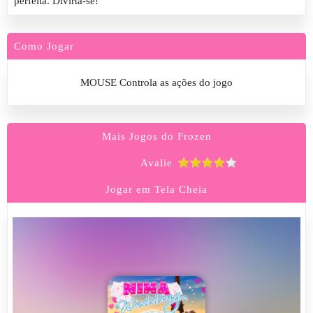
perfeita. Divirta-se!
Como Jogar
MOUSE Controla as ações do jogo
Mais Jogos do Frozen
Avalie
Jogar em Tela Cheia