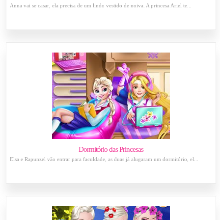
Anna vai se casar, ela precisa de um lindo vestido de noiva. A princesa Ariel te...
Dormitório das Princesas
Elsa e Rapunzel vão entrar para faculdade, as duas já alugaram um dormitório, el...