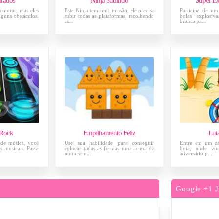
drados
Ninja Subindo
Super Ex
contrar, mas eles
Este Ninja tem uma missão, ele precisa
Participe de u
lguns obstáculos,
subir todas as plataformas, recolhendo
bolas explosiva
as...
branca pa...
 Rock
Empilhamento Feliz
Lut
 de música, você
Use sua habilidade para conseguir
Entre em um ca
as musicais. Passe
colocar todas as formas uma acima da
boia, onde voc
outra sem...
adversário p...
Google +1 J