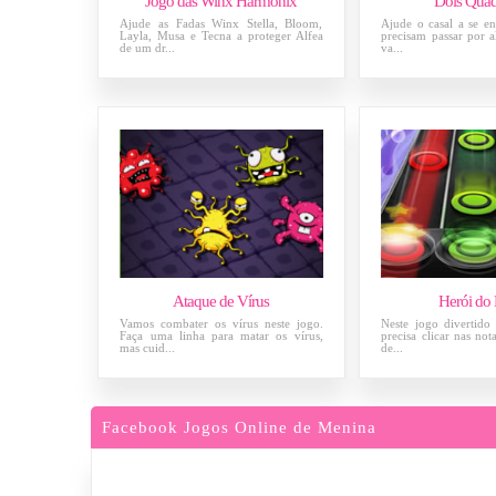
Jogo das Winx Harmonix
Dois Qua
Ajude as Fadas Winx Stella, Bloom,
Ajude o casal a se en
Layla, Musa e Tecna a proteger Alfea
precisam passar por a
de um dr...
va...
Ataque de Vírus
Herói do
Vamos combater os vírus neste jogo.
Neste jogo divertido
Faça uma linha para matar os vírus,
precisa clicar nas not
mas cuid...
de...
Facebook Jogos Online de Menina