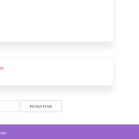
es
Tudo