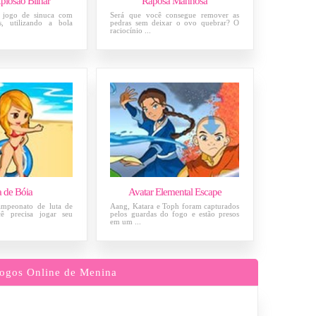
plosão Bilhar
Raposa Manhosa
m jogo de sinuca com
Será que você consegue remover as
s, utilizando a bola
pedras sem deixar o ovo quebrar? O
raciocínio ...
a de Bóia
Avatar Elemental Escape
mpeonato de luta de
Aang, Katara e Toph foram capturados
ê precisa jogar seu
pelos guardas do fogo e estão presos
em um ...
ogos Online de Menina