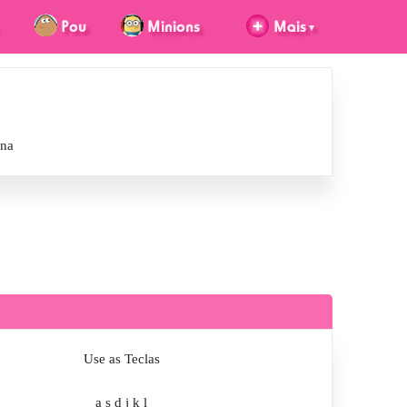
ina
Use as Teclas
a
s
d
j
k
l