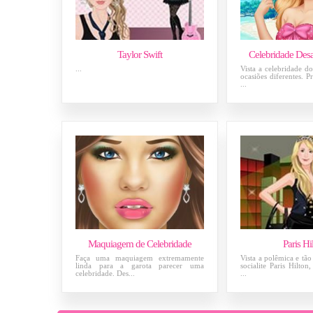
Taylor Swift
Celebridade Des
...
Vista a celebridade do
ocasiões diferentes. P
...
Maquiagem de Celebridade
Paris Hi
Faça uma maquiagem extremamente
Vista a polêmica e tão
linda para a garota parecer uma
socialite Paris Hilto
celebridade. Des...
...