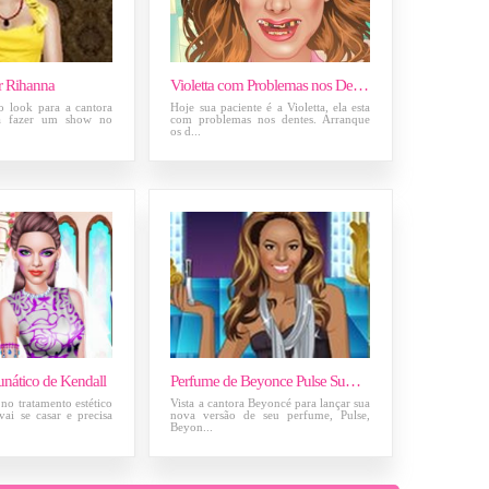
ir Rihanna
Violetta com Problemas nos Dentes
o look para a cantora
Hoje sua paciente é a Violetta, ela esta
rá fazer um show no
com problemas nos dentes. Arranque
os d...
nático de Kendall
Perfume de Beyonce Pulse Summer
no tratamento estético
Vista a cantora Beyoncé para lançar sua
vai se casar e precisa
nova versão de seu perfume, Pulse,
Beyon...