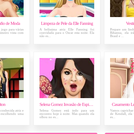
afio de Moda
Limpeza de Pele da Elle Fanning
Vest
 jogo para várias
A belíssima atriz Elle Fanning foi
Prepare um lind
rimeiro vista com
convidada para o Oscar esta noite. Ela
Rihanna, ela i
não es...
Brasil e ...
lton
Selena Gomez Invasão de Espinhas
Casamento Lu
 conhecida atriz e
Selena Gomez está indo para um
Vamos caprichar 
n, escolhendo uma
encontro hoje à noite. Mas quando ela
de Kendall, ela 
olhou no es...
es...