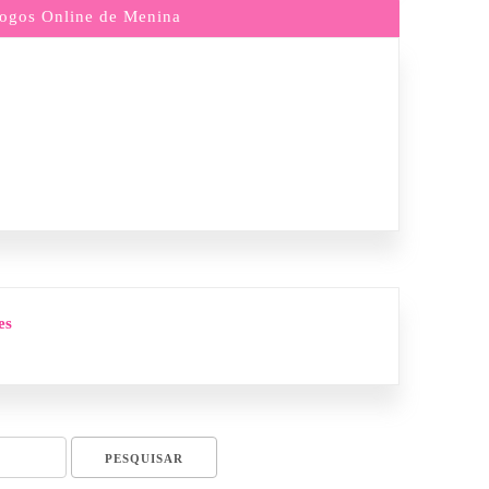
ogos Online de Menina
es