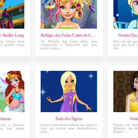
h Jinafire Long
Refúgio das Fadas Cortes de Cabelo
Frozen Elsa
m bonito para
No Refúgio das Fadas abriu uma
Elsa vai sair pa
eu guarda roupa
cabeleireira e Tinkerbell não quis
quer que você v
perder tempo, ...
ela ...
entauro
Fada dos Signos
Vest
ecer a princesa
Senny é uma linda fadinha dos signos e
Prepare um lind
esa esta muito
hoje ela precisa estar deslumbrante,
Rihanna, ela i
pois...
Brasil e ...