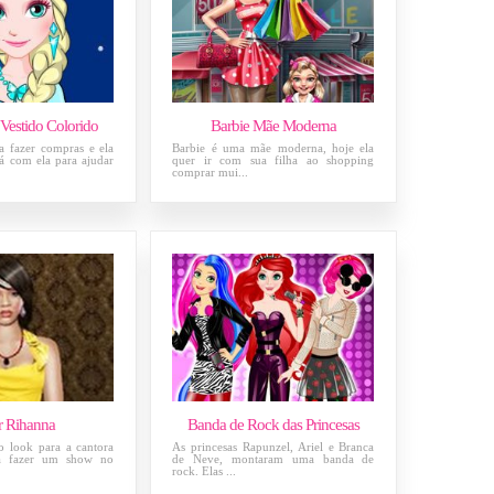
 Vestido Colorido
Barbie Mãe Moderna
ra fazer compras e ela
Barbie é uma mãe moderna, hoje ela
á com ela para ajudar
quer ir com sua filha ao shopping
comprar mui...
ir Rihanna
Banda de Rock das Princesas
o look para a cantora
As princesas Rapunzel, Ariel e Branca
rá fazer um show no
de Neve, montaram uma banda de
rock. Elas ...