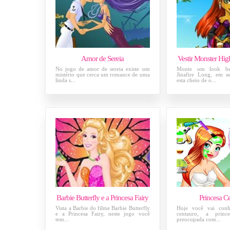
Amor de Sereia
Vestir Monster Hig
No jogo de amor de sereia existe um
Monte um look be
mistério que cerca um romance de uma
Jinafire Long, em s
linda s...
esta cheio de o...
Barbie Butterfly e a Princesa Fairy
Princesa C
Vista a Barbie do filme Barbie Butterfly
Hoje você vai conh
e a Princesa Fairy, neste jogo você
centauro, a princ
tem...
preocupada com...