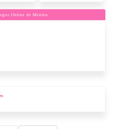
ogos Online de Menina
es