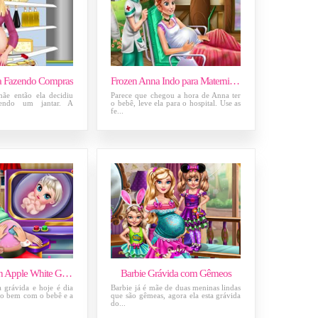
a Fazendo Compras
Frozen Anna Indo para Maternidade
mãe então ela decidiu
Parece que chegou a hora de Anna ter
endo um jantar. A
o bebê, leve ela para o hospital. Use as
fe...
Ever After High Apple White Grávida
Barbie Grávida com Gêmeos
 grávida e hoje é dia
Barbie já é mãe de duas meninas lindas
udo bem com o bebê e a
que são gêmeas, agora ela esta grávida
do...