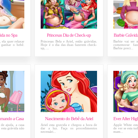
ida no Spa
Princesas Dia de Check-up
Barbie Grávid
 ela quer relaxar
Princesas Bela e Ariel, estão grávidas.
Barbie vai ser 
 ganhar o bebê.
Hoje é o dia das duas fazerem check-
comemorar faz
up, ...
Barbie preci...
umando a Casa
Nascimento do Bebê da Ariel
 de ajuda, a casa
Ariel esta gravida e chegou a hora de
Apple White esta
 esta grávida não
dar a luz. Faça os procedimentos
de ver se esta t
necessári...
mam...