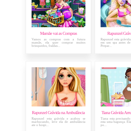
Mamãe vai as Compras
Rapunzel Gráv
Vamos as compras com a futura
Rapunzel esta grávida,
mamãe, ela quer comprar muitos
em um spa antes de
brinquedos, fraldas...
Prepar...
Rapunzel Grávida na Ambulância
Tiana Grávida Arr
Rapunzel esta grávida e acabou se
Tiana esta precisando
machucando, leve ela de ambulância
esta uma bagunça. Ela
ate o hospi...
po...