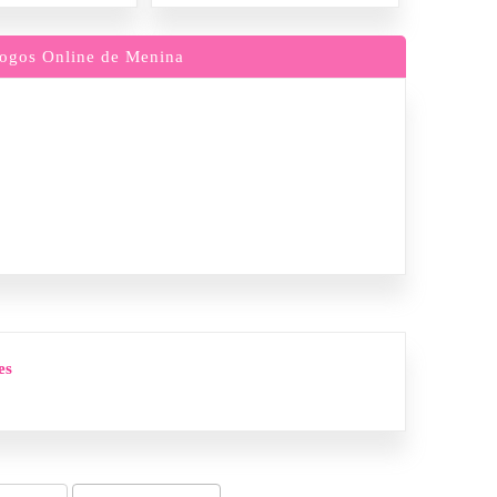
ogos Online de Menina
es