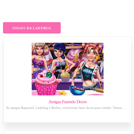
JOGOS DA LADYBUG
Amigas Fazendo Doces
As amigas Rapunzel, Ladybug e Barbie, resolveram fazer doces para vender. Vamos ...