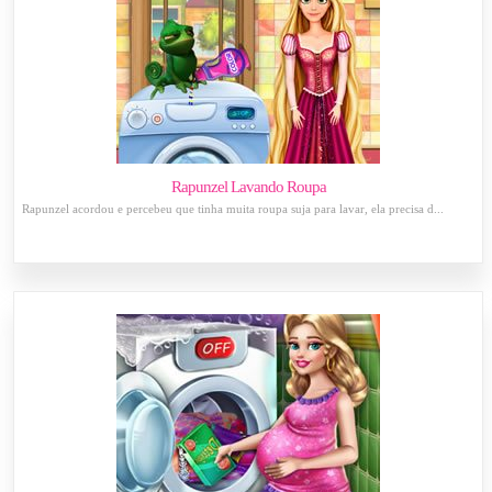
Rapunzel Lavando Roupa
Rapunzel acordou e percebeu que tinha muita roupa suja para lavar, ela precisa d...