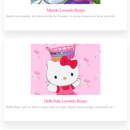
Mamãe Lavando Roupa
Ajude esta mamãe, ela esta grávida de 8 meses, te muita roupa para lavar mas ela...
Hello Kitty Lavando Roupa
Hello Kitty caiu na lama e sujou toda a roupa. Ajude nossa amiga, separando as r...