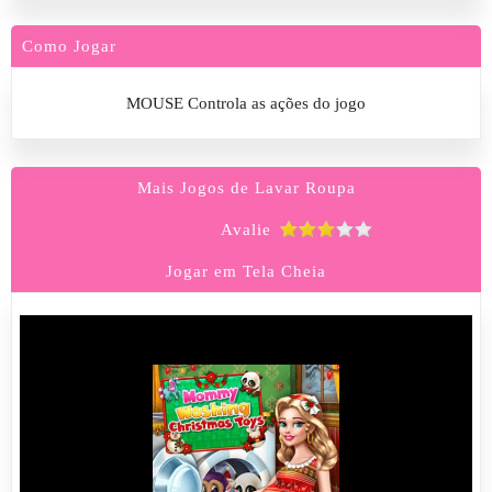
Como Jogar
MOUSE Controla as ações do jogo
Mais Jogos de Lavar Roupa
Avalie
Jogar em Tela Cheia