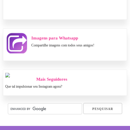
Imagens para Whatsapp
Compartilhe imagens com todos seus amigos!
Mais Seguidores
Que tal impulsionar seu Instagram agora?