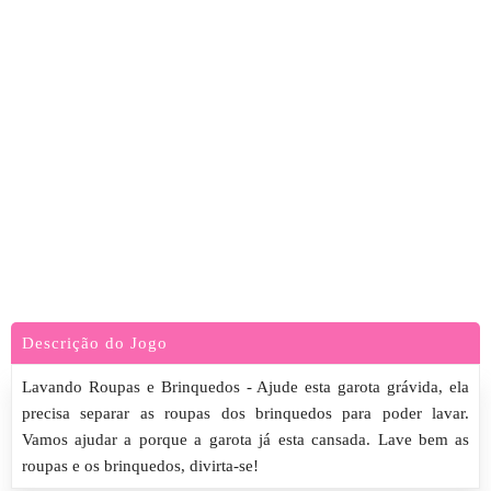
Descrição do Jogo
Lavando Roupas e Brinquedos - Ajude esta garota grávida, ela
precisa separar as roupas dos brinquedos para poder lavar.
Vamos ajudar a porque a garota já esta cansada. Lave bem as
roupas e os brinquedos, divirta-se!