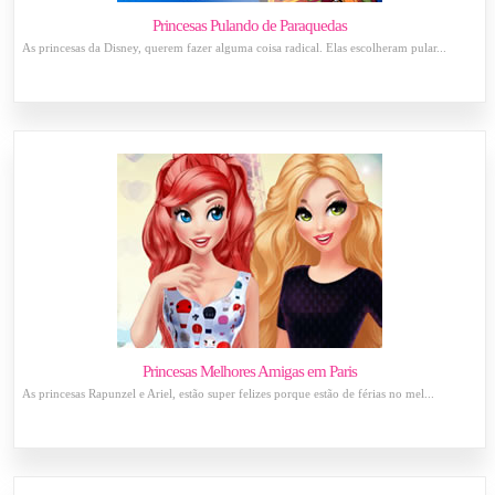
Princesas Pulando de Paraquedas
As princesas da Disney, querem fazer alguma coisa radical. Elas escolheram pular...
Princesas Melhores Amigas em Paris
As princesas Rapunzel e Ariel, estão super felizes porque estão de férias no mel...