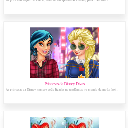
As princesas Rapunzel e Ariel, resolveram aproveitar a férias, para ir ao safári...
Princesas da Disney Divas
As princesas da Disney, sempre estão ligadas na tendências no mundo da moda, hoj...