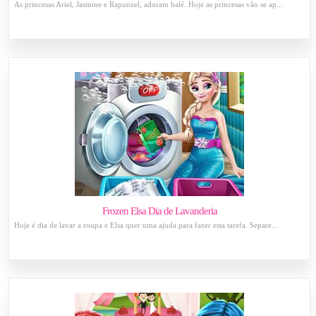
As princesas Ariel, Jasmine e Rapunzel, adoram balé. Hoje as princesas vão se ap...
Frozen Elsa Dia de Lavanderia
Hoje é dia de lavar a roupa e Elsa quer uma ajuda para fazer esta tarefa. Separe...