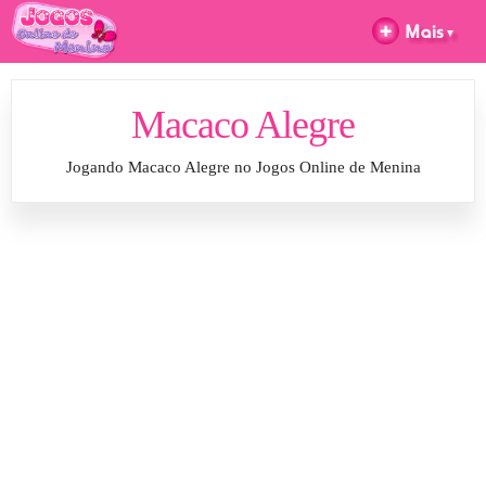
Macaco Alegre
Jogando Macaco Alegre no Jogos Online de Menina