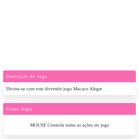
Descrição do Jogo
Divirta-se com este divertido jogo Macaco Alegre
Como Jogar
MOUSE Controla todas as ações do jogo