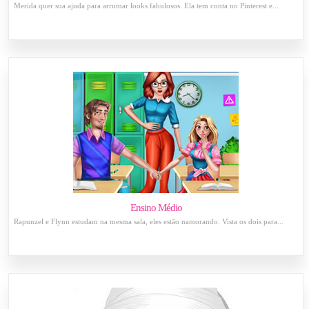
Merida quer sua ajuda para arrumar looks fabulosos. Ela tem conta no Pinterest e...
Ensino Médio
Rapunzel e Flynn estudam na mesma sala, eles estão namorando. Vista os dois para...