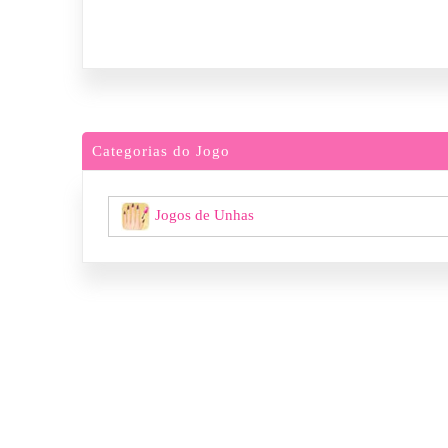
Categorias do Jogo
Jogos de Unhas