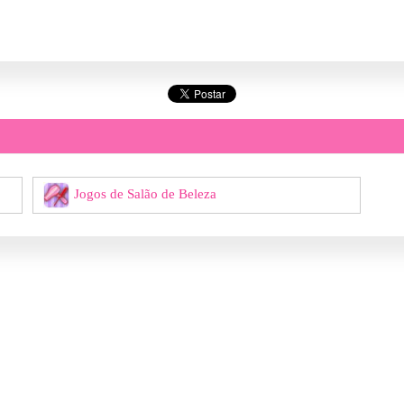
Jogos de Salão de Beleza