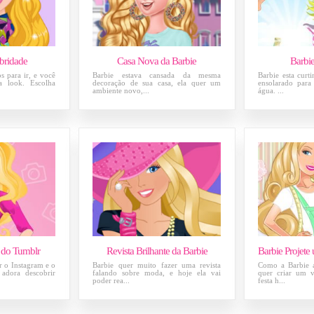
bridade
Casa Nova da Barbie
Barbi
s para ir, e você
Barbie estava cansada da mesma
Barbie esta curt
a look. Escolha
decoração de sua casa, ela quer um
ensolarado par
ambiente novo,...
água. ...
 do Tumblr
Revista Brilhante da Barbie
r o Instagram e o
Barbie quer muito fazer uma revista
Como a Barbie a
adora descobrir
falando sobre moda, e hoje ela vai
quer criar um v
poder rea...
festa h...