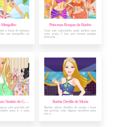
e Mergulho
Princesas Roupas de Banho
indo o final de semana
Com este calorzinho nada melhor que
a dar um mergulho na
uma praia, é isso que nossas amigas
princesa...
Barbie Projete um Vestido de Grávida
Barbie Desfile de Moda
gora esta grávida ela
Barbie adora desfiles de moda e hoje
estido para ir a uma
ela precisa criar alguns modelos para
seu e...