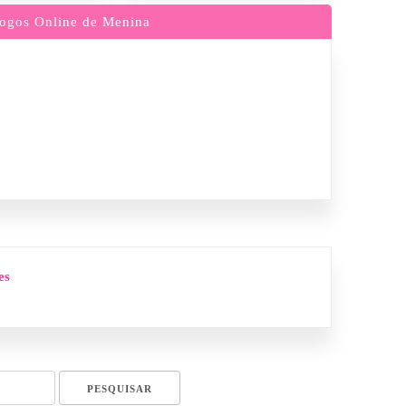
ogos Online de Menina
es