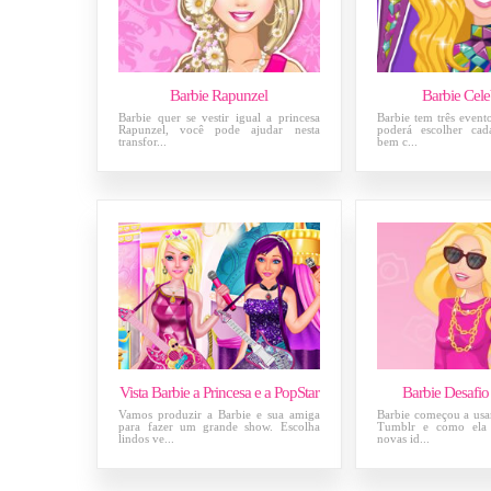
Barbie Rapunzel
Barbie Cele
Barbie quer se vestir igual a princesa
Barbie tem três evento
Rapunzel, você pode ajudar nesta
poderá escolher cad
transfor...
bem c...
Vista Barbie a Princesa e a PopStar
Barbie Desafio
Vamos produzir a Barbie e sua amiga
Barbie começou a usa
para fazer um grande show. Escolha
Tumblr e como ela 
lindos ve...
novas id...