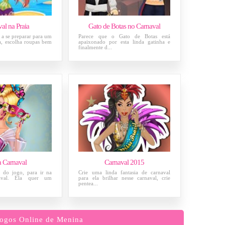
al na Praia
Gato de Botas no Carnaval
a a se preparar para um
Parece que o Gato de Botas está
a, escolha roupas bem
apaixonado por esta linda gatinha e
finalmente d...
 Carnaval
Carnaval 2015
a do jogo, para ir na
Crie uma linda fantasia de carnaval
aval. Ela quer um
para ela brilhar nesse carnaval, crie
pentea...
ogos Online de Menina