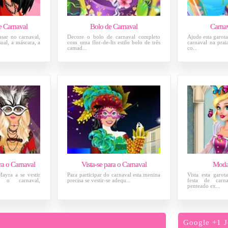
 Carnaval
Bolo de Carnaval
Carnav
sar no carnaval,
Decore o bolo de carnaval completo
Ajude esta garot
ual, a máscara, a
com uma flor-de-lis estilo bolo de três
carnaval na prai
camad...
co...
ra o Carnaval
Vista-se para o Carnaval
Moda
ayra a se vestir
Para participar do carnaval esta menina
Vista esta garot
a o carnaval,
precisa se ​​vestir-se adequ...
festa de carn
penteado ex...
Google +1 J