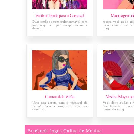
Vestir as Irmãs para o Carnaval
Maquiagem de
Duas irmãs querem pular carnaval com
Agora você pode arra
tudo o que se espera no quesito moda
escolha todo o seu vis
dessa ...
maq...
Carnaval de Verão
Vestir a Mayra pa
Vista esta garota para o carnaval de
Você deve ajudar a M
verão! Escolha roupas frescas por
corretamente par
causa do ...
pensando em q...
Facebook Jogos Online de Menina