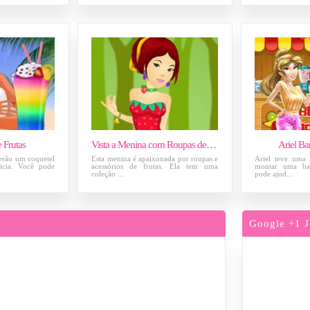
 Frutas
Vista a Menina com Roupas de Frutas
Ariel Ba
erão um coquetel
Esta menina é apaixonada por roupas e
Ariel teve uma i
icia. Você pode
acessórios de frutas. Ela tem uma
montar uma ba
coleção ...
pode ajud...
Google +1 J