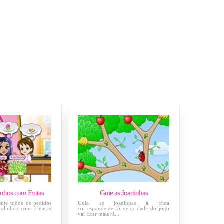
inhos com Frutas
Guie as Joaninhas
nte todos os pedidos
Guia as joaninhas à fruta
bolinhos com frutas e
correspondente. A velocidade do jogo
vai ficar mais rá...