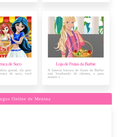
rraca de Suco
Loja de Frutas da Barbie
deia genial, ela quer
A famosa barraca de frutas da Barbie
rraca de suco, você
está bombando de clientes, e para
manter o ...
ogos Online de Menina