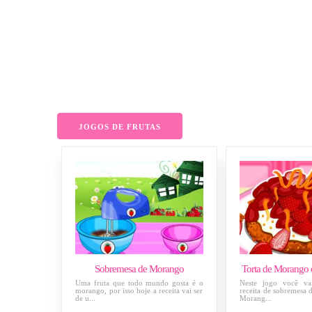
JOGOS DE FRUTAS
Sobremesa de Morango
Torta de Morango
Uma fruta que todo mundo gosta é o
Neste jogo você va
morango, por isso hoje a receita vai ser
receita de sobremesa d
de u...
Morang...