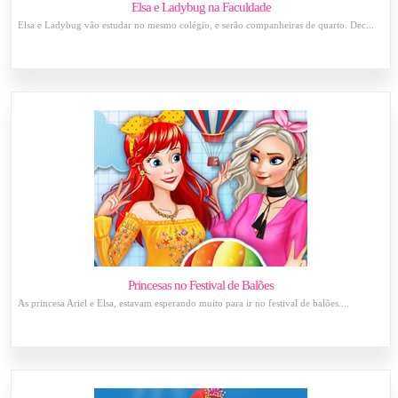
Elsa e Ladybug na Faculdade
Elsa e Ladybug vão estudar no mesmo colégio, e serão companheiras de quarto. Dec...
Princesas no Festival de Balões
As princesa Ariel e Elsa, estavam esperando muito para ir no festival de balões....