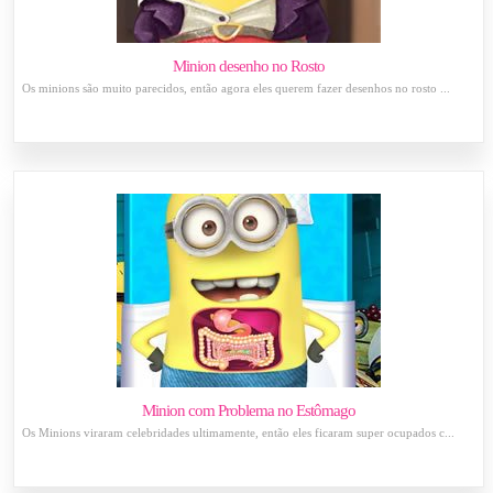
Minion desenho no Rosto
Os minions são muito parecidos, então agora eles querem fazer desenhos no rosto ...
Minion com Problema no Estômago
Os Minions viraram celebridades ultimamente, então eles ficaram super ocupados c...