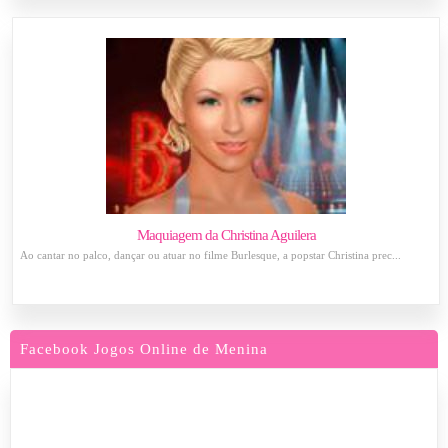
Maquiagem da Christina Aguilera
Ao cantar no palco, dançar ou atuar no filme Burlesque, a popstar Christina prec...
Facebook Jogos Online de Menina