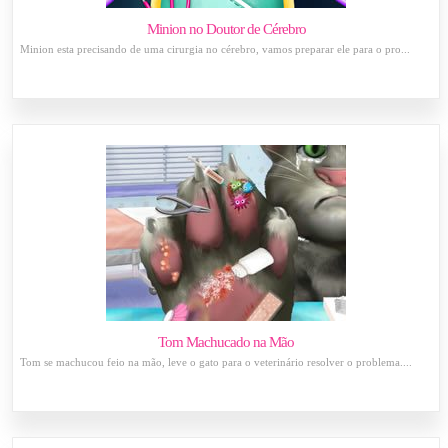
Minion no Doutor de Cérebro
Minion esta precisando de uma cirurgia no cérebro, vamos preparar ele para o pro...
Tom Machucado na Mão
Tom se machucou feio na mão, leve o gato para o veterinário resolver o problema....