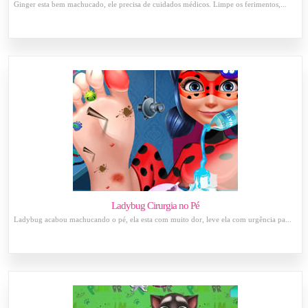
Ginger esta bem machucado, ele precisa de cuidados médicos. Limpe os ferimentos,...
Ladybug Cirurgia no Pé
Ladybug acabou machucando o pé, ela esta com muito dor, leve ela com urgência pa...