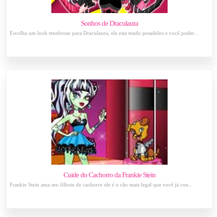
Sonhos de Draculaura
Escolha um look tenebroso para Draculaura, ela esta tendo pesadelos e você poder...
Cuide do Cachorro da Frankie Stein
Frankie Stein ama seu filhote de cachorro ele é o cão mais legal que você já con...