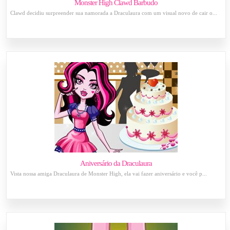
Monster High Clawd Barbudo
Clawd decidiu surpreender sua namorada a Draculaura com um visual novo de cair o...
Aniversário da Draculaura
Vista nossa amiga Draculaura de Monster High, ela vai fazer aniversário e você p...