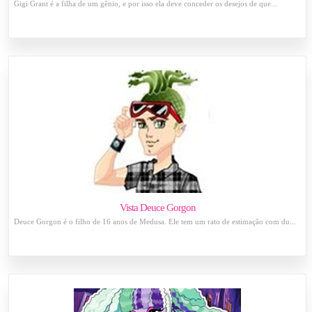
Gigi Grant é a filha de um gênio, e por isso ela deve conceder os desejos de que...
Vista Deuce Gorgon
Deuce Gorgon é o filho de 16 anos de Medusa. Ele tem um rato de estimação com du...