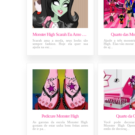
Monster High Scarah Eu Amo a Moda
Quarto das Mo
Scarah ama a moda, seus looks são
Ajude a três monstr
sempre fashion. Hoje ela quer sua
High. Elas vão morar 
ajuda na esc...
de aj...
Pedicure Monster High
Quarto da O
As garotas da escola Monster High
Você pode decora
gostam de estar unha bem feitas antes
Monster High Opere
de ir pa...
estilo de decoraç...