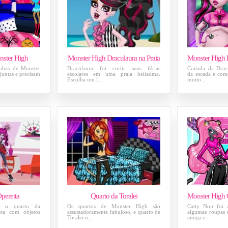
nster High
Monster High Draculaura na Praia
inhas de Monster
Draculaura foi curtir suas férias
Coitada da Drac
juntas e precisam
escolares em uma praia belíssima.
da escada e como
Escolha um l...
muito...
peretta
Quarto da Toralei
r o quarto da
Os quartos de Monster High são
Catty Noir foi
ta com objetos
assustadoramente fabuloso, e quarto de
algumas roupas e
Toralei n...
amiga e...