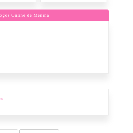
ogos Online de Menina
es