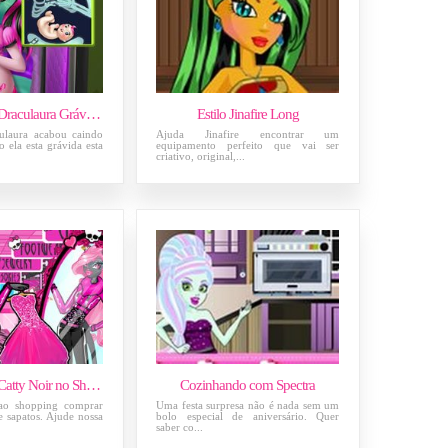
Monster High Draculaura Grávida no Médico 2
Estilo Jinafire Long
ulaura acabou caindo
Ajuda Jinafire encontrar um
 ela esta grávida esta
equipamento perfeito que vai ser
criativo, original,...
Monster High Catty Noir no Shopping
Cozinhando com Spectra
 ao shopping comprar
Uma festa surpresa não é nada sem um
 sapatos. Ajude nossa
bolo especial de aniversário. Quer
saber co...