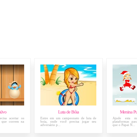
Alvo
Luta de Bóia
Menina Pu
cisa acertar os
Entre em um campeonato de luta de
Ajude esta me
s que correm na
boia, onde você precisa jogar seu
plataformas par
adversário p...
que o Papai N...