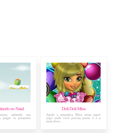
lando no Natal
Doli Doli Mina
nina saltando nas
Ajude a simpática Mina nesse super
a pegar os presentes
jogo onde você precisa juntar 3 o u
mais doce...