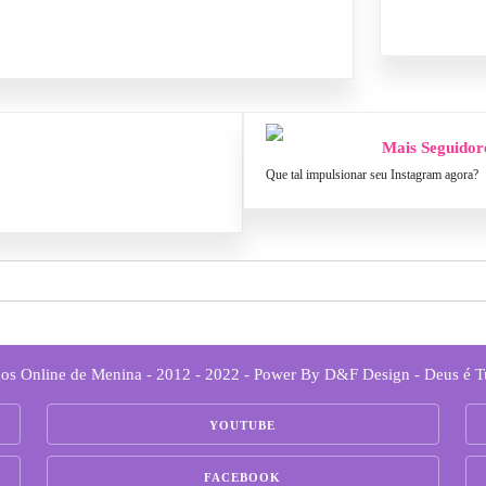
Mais Seguidor
Que tal impulsionar seu Instagram agora?
os Online de Menina - 2012 - 2022 - Power By D&F Design - Deus é 
YOUTUBE
FACEBOOK