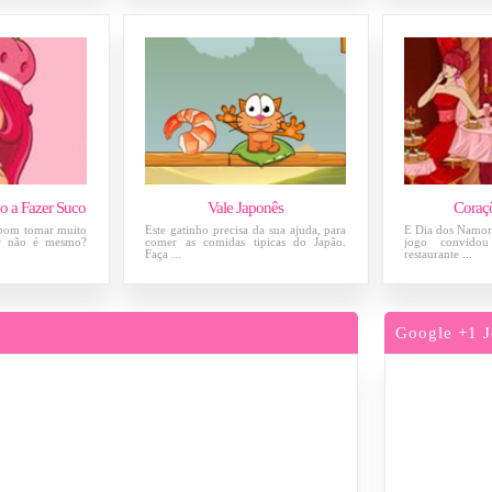
o a Fazer Suco
Vale Japonês
Coraç
 bom tomar muito
Este gatinho precisa da sua ajuda, para
É Dia dos Namora
car não é mesmo?
comer as comidas tipicas do Japão.
jogo convido
Faça ...
restaurante ...
Google +1 J