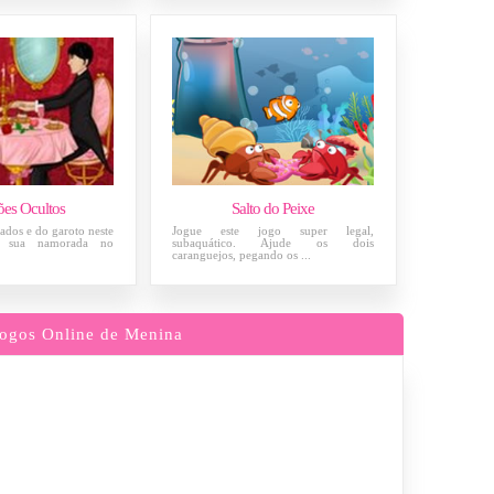
ões Ocultos
Salto do Peixe
dos e do garoto neste
Jogue este jogo super legal,
u sua namorada no
subaquático. Ajude os dois
caranguejos, pegando os ...
ogos Online de Menina