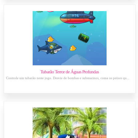
Tubarão Terror de Águas Profundas
Controle um tubarão neste jogo. Desvie de bombas e submarinos, coma os peixes qu...