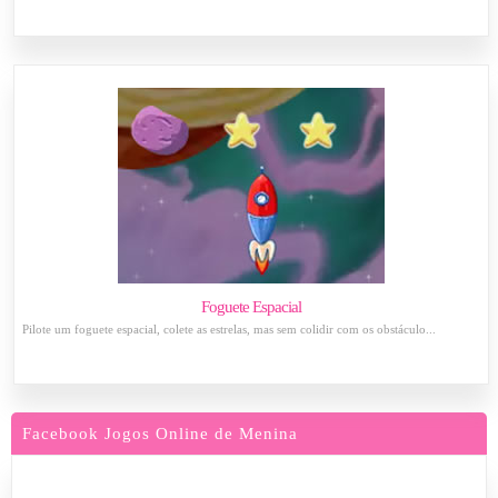
Foguete Espacial
Pilote um foguete espacial, colete as estrelas, mas sem colidir com os obstáculo...
Facebook Jogos Online de Menina