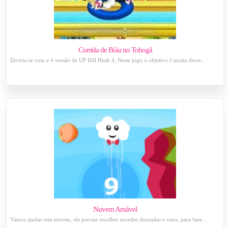
Corrida de Bóia no Tobogã
Divirta-se com a 4 versão de UP Hill Hush 4, Neste jogo o objetivo é muito diver...
Nuvem Amável
Vamos ajudar esta nuvem, ela precisa recolher moedas douradas e raios, para faze...