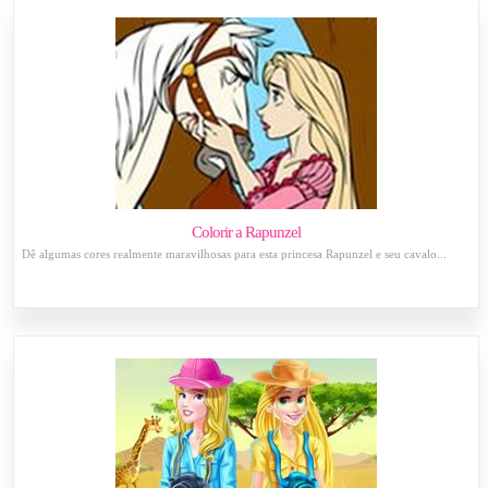
Colorir a Rapunzel
Dê algumas cores realmente maravilhosas para esta princesa Rapunzel e seu cavalo...