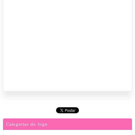
Categorias do Jogo