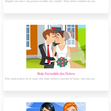
Angela vai casar e ela precisa escolher um vestido. Vista vários vestidos ate um...
Beijo Escondido dos Noivos
Este casal acabou de se casar, eles estão felizes e querem se beijar, mas tem mu...