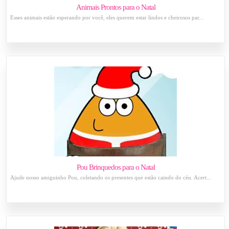
Animais Prontos para o Natal
Esses animais estão esperando por você, eles querem estar lindos e cheirosos par...
Pou Brinquedos para o Natal
Ajude nosso amiguinho Pou, coletando os presentes que estão caindo do céu. Acert...