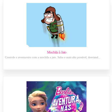
Mochila à Jato
Controle o aventureiro com a mochila a jato. Suba o mais alto possível, desviand...