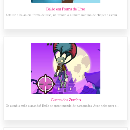
Balão em Forma de Urso
Estoure o balão em forma de urso, utilizando o número mínimo de cliques e estour...
Guerra dos Zumbis
Os zumbis estão atacando! Estão se aproximando de paraquedas. Atire neles para d...