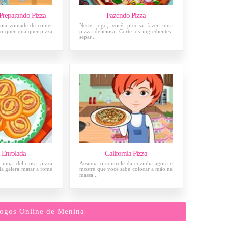
 Preparando Pizza
Fazendo Pizza
uita vontade de comer
Neste jogo, você precisa fazer uma
ão quer qualquer pizza
pizza deliciosa. Corte os ingredientes,
separ...
a Enrolada
California Pizza
 uma deliciosa pizza
Assuma o controle da cozinha agora e
da galera matar a fome
mostre que você sabe colocar a mão na
massa...
ogos Online de Menina