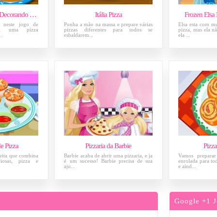
Abbey Bominable Decorando a Pizza
Itália Pizza
Frozen Elsa
 neste jogo de
Ponha a mão na massa e prepare várias
Elsa esta com m
ça uma pizza
pizzas diferentes para todos se
pizza, mas ela n
.
esbaldarem...
ela ...
e Pizza
Pizzaria da Barbie
Pizz
ceita que combina
Barbie acaba de abrir uma pizzaria, e ja
Vamos preparar
iosas, pizza e
é um sucesso! Barbie precisa de sua
enrolada para to
aju...
e aind...
Google +1 J