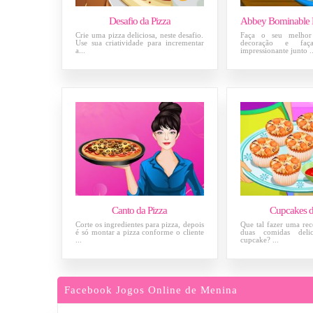
Desafio da Pizza
Crie uma pizza deliciosa, neste desafio.
Faça o seu melhor
Use sua criatividade para incrementar
decoração e fa
a...
impressionante junto ..
Canto da Pizza
Cupcakes d
Corte os ingredientes para pizza, depois
Que tal fazer uma re
é só montar a pizza conforme o cliente
duas comidas delic
...
cupcake? ...
Facebook Jogos Online de Menina