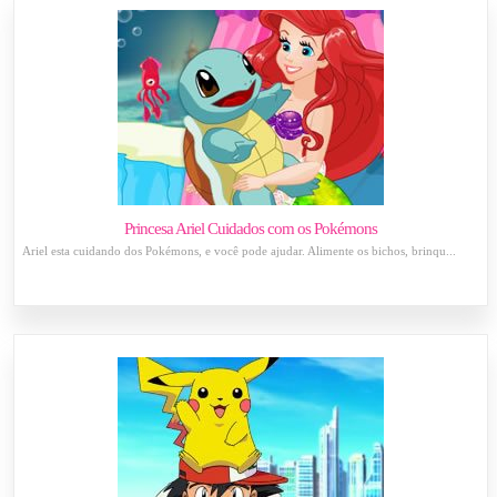
Princesa Ariel Cuidados com os Pokémons
Ariel esta cuidando dos Pokémons, e você pode ajudar. Alimente os bichos, brinqu...