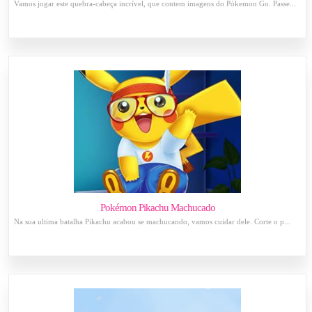
Vamos jogar este quebra-cabeça incrível, que contem imagens do Pókemon Go. Passe...
Pokémon Pikachu Machucado
Na sua ultima batalha Pikachu acabou se machucando, vamos cuidar dele. Corte o p...