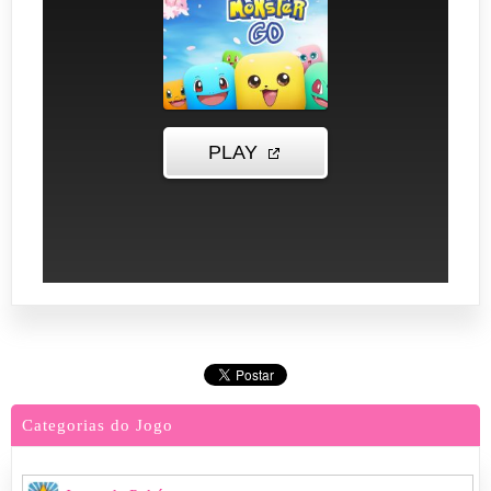
Categorias do Jogo