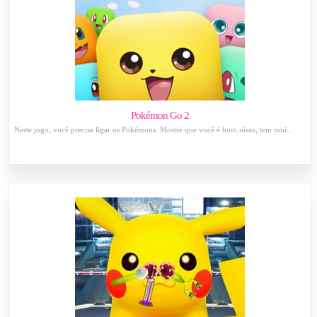
Pokémon Go 2
Neste jogo, você precisa ligar os Pokémons. Mostre que você é bom nisso, tem mui...