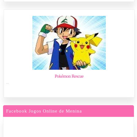
Pokémon Rescue
...
Facebook Jogos Online de Menina