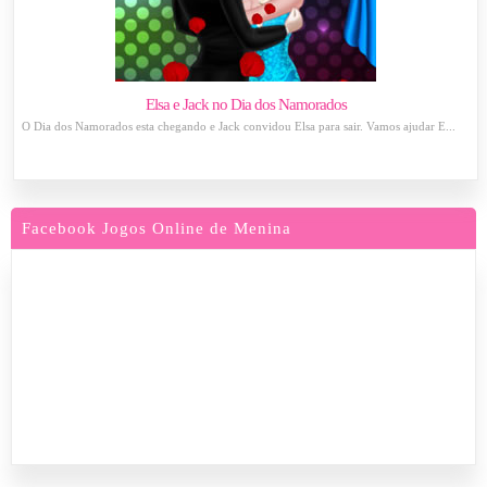
Elsa e Jack no Dia dos Namorados
O Dia dos Namorados esta chegando e Jack convidou Elsa para sair. Vamos ajudar E...
Facebook Jogos Online de Menina