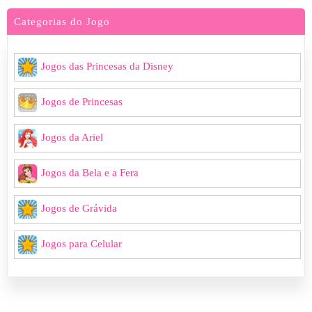
Categorias do Jogo
Jogos das Princesas da Disney
Jogos de Princesas
Jogos da Ariel
Jogos da Bela e a Fera
Jogos de Grávida
Jogos para Celular