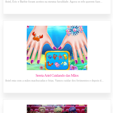
Ariel, Eric e Barbie foram aceitos na mesma faculdade. Agora os três querem faze...
Sereia Ariel Cuidando das Mãos
Ariel esta com a mãos machucadas e feias. Vamos cuidar dos ferimentos e depois d...