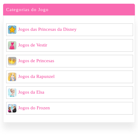
Categorias do Jogo
Jogos das Princesas da Disney
Jogos de Vestir
Jogos de Princesas
Jogos da Rapunzel
Jogos da Elsa
Jogos do Frozen