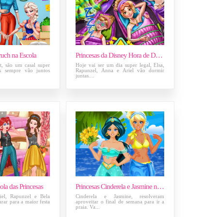
ruch na Escola
Princesas da Disney Hora de Dormir
t, são um casal super
Hoje vai ser um dia super legal, Elsa,
es sempre vão juntos
Rapunzel, Anna e Ariel vão dormir
juntas....
ola das Princesas
Princesas Cinderela e Jasmine na Praia
iel, Rapunzel e Bela
Cinderela e Jasmine, resolveram
arar para a maior festa
aproveitar o final de semana para ir a
praia. Va...