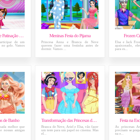
Frozen Concurso de Patinação no Gelo
Meninas Festa do Pijama
Frozen C
participar de um
Princesa Anna e Branca de Neve
Elsa e Jack Fros
o no gelo. Vamos
querem fazer uma festinha antes de
apaixonado, el
dormir. Vamos ...
para es...
as de Banho
Transformação das Princesas da Disney
Festa na Esc
 nada melhor que
Branca de Neve, Ariel e Elsa, vão fazer
As princesas Ar
ue nossas amigas
um teste para um papel no cinema. Mas
precisam se prep
el...
na e...