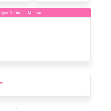
ogos Online de Menina
es