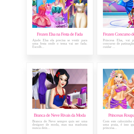
Frozen Elsa na Festa de Fada
Ajude Elsa ela precisa se vestir para
Princesa Elsa, vai 
uma festa onde o tema vai ser fada.
concurso de patinaçã
Escolh...
cuidar ...
Branca de Neve Rivais da Moda
Princesas Roup
Branca de Neve sempre quis ser uma
Com este calorzinho
designer de moda, mas sua madrasta
uma praia, é isso q
nunca deix...
princesa...