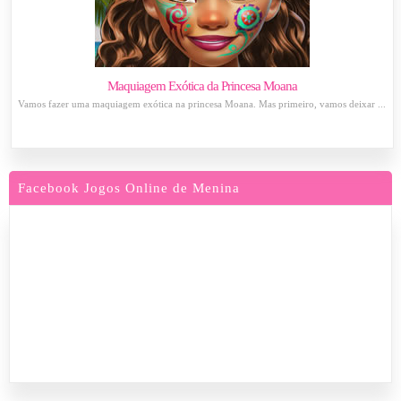
Maquiagem Exótica da Princesa Moana
Vamos fazer uma maquiagem exótica na princesa Moana. Mas primeiro, vamos deixar ...
Facebook Jogos Online de Menina