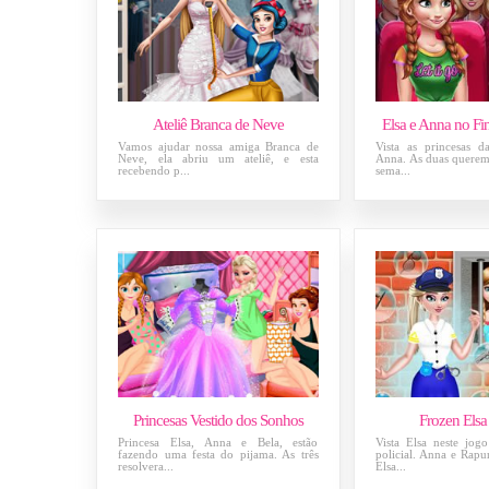
Ateliê Branca de Neve
Elsa e Anna no Fi
Vamos ajudar nossa amiga Branca de
Vista as princesas d
Neve, ela abriu um ateliê, e esta
Anna. As duas querem 
recebendo p...
sema...
Princesas Vestido dos Sonhos
Frozen Elsa 
Princesa Elsa, Anna e Bela, estão
Vista Elsa neste jo
fazendo uma festa do pijama. As três
policial. Anna e Rapun
resolvera...
Elsa...