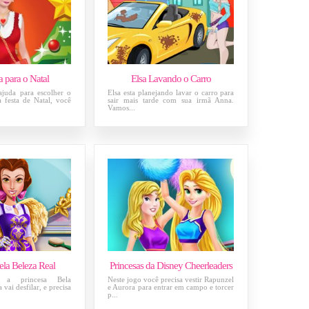
a para o Natal
Elsa Lavando o Carro
ajuda para escolher o
Elsa esta planejando lavar o carro para
a festa de Natal, você
sair mais tarde com sua irmã Anna.
Vamos...
ela Beleza Real
Princesas da Disney Cheerleaders
 a princesa Bela
Neste jogo você precisa vestir Rapunzel
 vai desfilar, e precisa
e Aurora para entrar em campo e torcer
p...