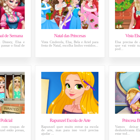
nal de Semana
Natal das Princesas
Vista Els
a Disney, Elsa e
Vista Cinderela, Elsa, Bela e Ariel para
Elsa precisa de 
passar o final de
festa de Natal, escolha lindos vestidos...
que vai vestir n
pod...
Policial
Rapunzel Escola de Arte
Princesa B
go com roupas de
Rapunzel quer muito entrar na escola
Vamos deixar
zel estão presas,
de arte, mas para isso você precisa
deslumbrante. Ela
ajudar ...
estar tod...