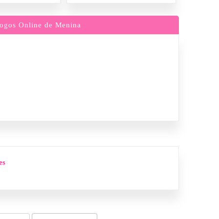
ogos Online de Menina
es