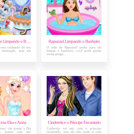
Branca de Neve Limpando o Banheiro
Rapunzel Limpando o Banheiro
esta cuidando do seu
O mãe de Rapunzel pediu para ela
 estimação, mas ela
limpar o banheiro, você pode ajudar
nossa amiga...
cesa Elsa e Anna
Cinderela e o Príncipe Encantado
Anna, vão passar o Dia
Cinderela vai sair com o príncipe
s, juntos com seu
encantado, mas ela não pode ir com