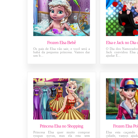
Frozen Elsa Bebê
Os pais de Elsa vão sair, e você será a
O Dia dos Namorados
babá da pequena princesa. Vamos dar
Jack convidou Elsa 
um b...
ajudar E...
Princesa Elsa no Shopping
Frozen Elsa 
Princesa Elsa quer muito comprar
Elsa esta caçando
roupas novas, mas ela esta sem
cidade, vamos ajud