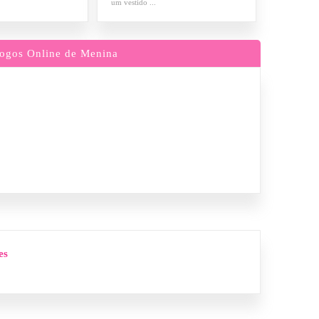
um vestido ...
ogos Online de Menina
es