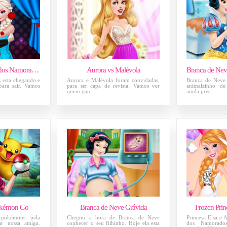
Elsa e Jack no Dia dos Namorados
Aurora vs Malévola
 esta chegando e
Aurora e Malévola foram convidadas,
Branca de Neve 
para sair. Vamos
para ser capa de revista. Vamos ver
animalzinho de
quem gan...
ainda prec...
Pokémon Go
Branca de Neve Grávida
Frozen Prin
 pokémons pela
Chegou a hora de Branca de Neve
Princesa Elsa e 
ar nossa amiga.
conhecer o seu filhinho. Hoje ela esta
dos Namorado