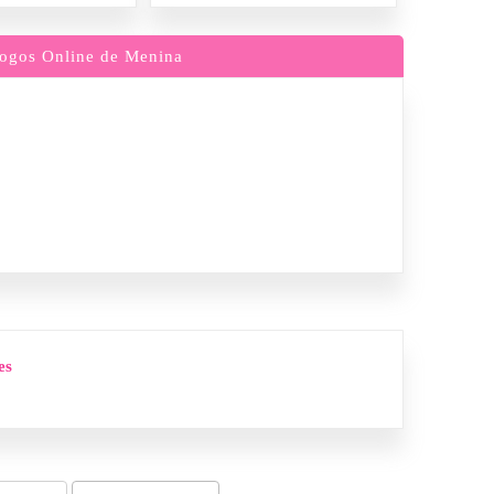
ogos Online de Menina
es