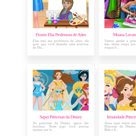
Frozen Elsa Professora de Artes
Moana Lavan
Elsa será sua professora de artes, ela
Vamos ajudar a prin
quer que você desenhe uma princesa
tem muita roupa pra 
da Dis...
roupas b...
Super Princesas da Disney
Irmandade Prince
As princesas da Disney, agora são
Anna quer entrar pa
heroínas. Neste jogo você precisa
Princesas da Disney
montar um lo...
Bela e A...