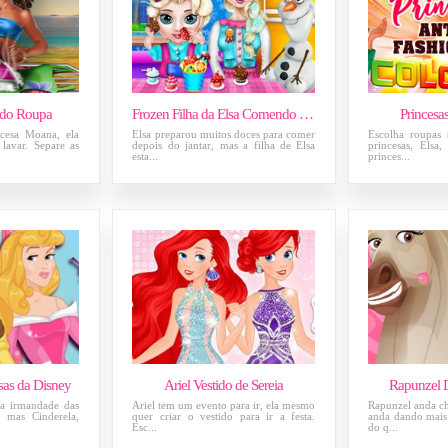
do Roupa
Frozen Filha da Elsa Comendo Doces
Princesa
cesa Moana, ela
Elsa preparou muitos doces para comer
Escolha roupas 
lavar. Separe as
depois do jantar, mas a filha de Elsa
princesas, Elsa
esta...
princes...
sas da Disney
Ariel Vestido de Sereia
Rapunzel 
ra irmandade das
Ariel tem um evento para ir, ela mesmo
Rapunzel anda ch
, mas Cinderela,
quer criar o vestido para ir a festa.
anda dando mais 
Esc...
do q...