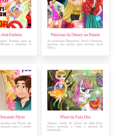
s Anti-Fashion
Princesas da Disney na Balada
super bonitas para as
As princesas Rapunzel, Ariel e Jasmine,
, Moana e Jasmine. A
querem sua ajuda, para montar look
fabul...
Deixando Flynn
Pônei da Fada Elsa
ateada com Flynn, ele
Vamos cuidar do pônei da fada Elsa.
atenção para o cavalo
Lave, penteie, e vista o animal de
estimação...