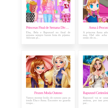
Princesas Final de Semana Divertido
Anna à Procur
Elsa, Bela e Rapunzel no final de
A princesa Anna ado
semana sempre fazem festa do pijama.
mas Olaf não acha 
Adoram pl...
então ele es...
Frozen Moda Outono
Vamos montar looks de outono para as
Rapunzel vai se casa
irmãs Elsa e Anna. Encontre no guarda
ansiosa, por isso pre
roupa...
par...