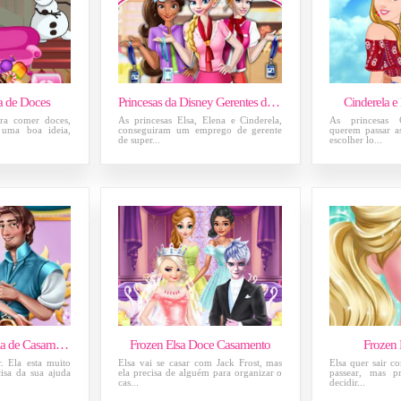
a de Doces
Princesas da Disney Gerentes de Supermercado
Cinderela e
ra comer doces,
As princesas Elsa, Elena e Cinderela,
As princesas 
uma boa ideia,
conseguiram um emprego de gerente
querem passar as
de super...
escolher lo...
Rapunzel Cerimónia de Casamento
Frozen Elsa Doce Casamento
Frozen 
r. Ela esta muito
Elsa vai se casar com Jack Frost, mas
Elsa quer sair c
cisa da sua ajuda
ela precisa de alguém para organizar o
passear, mas p
cas...
decidir...