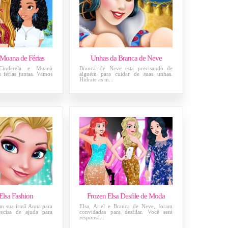
 Moana de Férias
Unhas da Branca de Neve
Cinderela e Moana
Branca de Neve esta precisando de
 férias juntas. Vamos
alguém para cuidar de suas unhas.
Hidrate as m...
Elsa Fashion
Frozen Elsa Desfile de Moda
om sua irmã Anna para
Elsa, Ariel e Branca de Neve, foram
recisa de ajuda para
convidadas para desfilar. Você será
responsá...