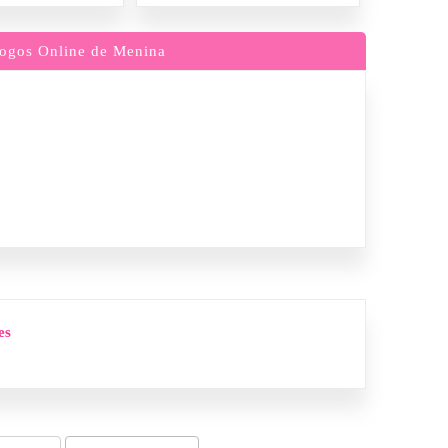
ogos Online de Menina
es