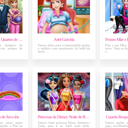
Elsa Decoradora de Quartos de Bebês
Ariel Grávida
a designer de
Vamos junto para a maternidade ajudar
Elsa e sua filha
a com projeto de
o médico com nascimento do bebê da
neve. Vista as d
Ariel. ...
e...
 de Arco-íris
Princesas da Disney Noite de Baile
Guarda Roupa 
ma pizza super
Vamos vestir princesa Elena, Jasmine e
Vamos ajudar a
 ajudar a Elsa na
Tiana para ir ao baile mais tarde.
jogo, escolhendo 