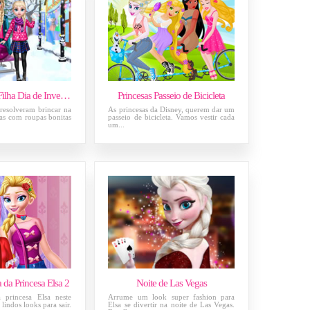
Frozen Mãe e Filha Dia de Inverno
Princesas Passeio de Bicicleta
, resolveram brincar na
As princesas da Disney, querem dar um
uas com roupas bonitas
passeio de bicicleta. Vamos vestir cada
um...
da Princesa Elsa 2
Noite de Las Vegas
 princesa Elsa neste
Arrume um look super fashion para
lindos looks para sair.
Elsa se divertir na noite de Las Vegas.