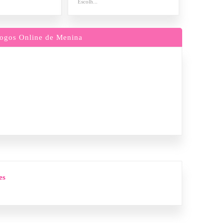
Escolh...
ogos Online de Menina
es