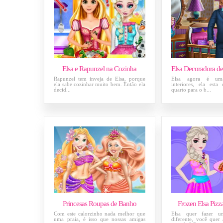
Elsa e Rapunzel na Cozinha
Rapunzel tem inveja de Elsa, porque
Elsa agora é um
ela sabe cozinhar muito bem. Então ela
interiores, ela est
decid...
quarto para o b...
Princesas Roupas de Banho
Frozen Elsa Pizza
Com este calorzinho nada melhor que
Elsa quer fazer u
uma praia, é isso que nossas amigas
diferente, você quer