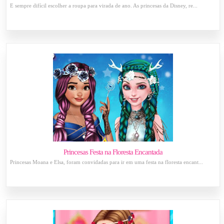
É sempre difícil escolher a roupa para virada de ano. As princesas da Disney, re...
Princesas Festa na Floresta Encantada
Princesas Moana e Elsa, foram convidadas para ir em uma festa na floresta encant...