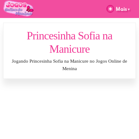
Princesinha Sofia na
Manicure
Jogando Princesinha Sofia na Manicure no Jogos Online de
Menina