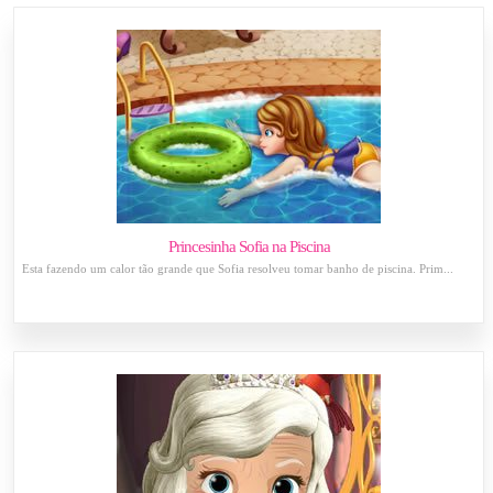
Princesinha Sofia na Piscina
Esta fazendo um calor tão grande que Sofia resolveu tomar banho de piscina. Prim...