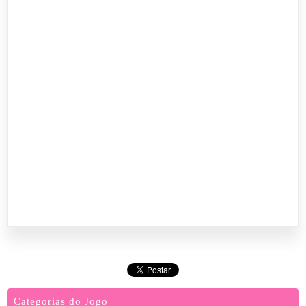
Categorias do Jogo