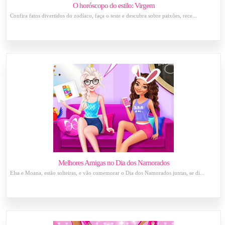
O horóscopo do estilo: Virgem
Confira fatos divertidos do zodíaco, faça o teste e descubra sobre paixões, rece...
Melhores Amigas no Dia dos Namorados
Elsa e Moana, estão solteiras, e vão comemorar o Dia dos Namorados juntas, se di...