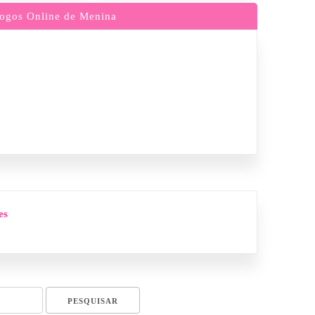
ogos Online de Menina
es