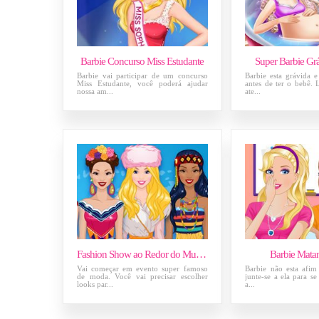
Barbie Concurso Miss Estudante
Super Barbie Gr
Barbie vai participar de um concurso
Barbie esta grávida e
Miss Estudante, você poderá ajudar
antes de ter o bebê.
nossa am...
ate...
Fashion Show ao Redor do Mundo
Barbie Mata
Vai começar em evento super famoso
Barbie não esta afim
de moda. Você vai precisar escolher
junte-se a ela para se
looks par...
a...