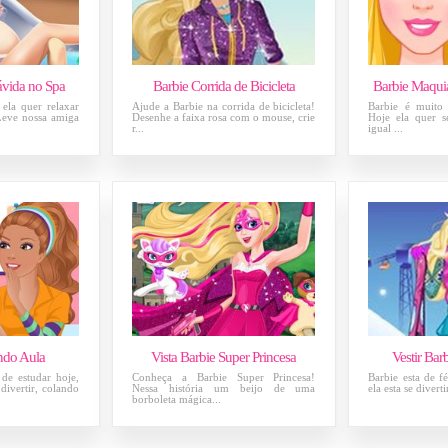
ávida no Spa
Barbie Corrida de Bicicleta
Barbie Maqui
 ela quer relaxar
Ajude a Barbie na corrida de bicicleta!
Barbie é muito 
 Leve nossa amiga
Desenhe a faixa rosa com o mouse, crie
Hoje ela quer s
r...
igual ...
ndo Aula
Vista Barbie Super Princesa
Vestir Bar
 de estudar hoje,
Conheça a Barbie Super Princesa!
Barbie esta de fé
 divertir, colando
Nessa história um beijo de uma
ela esta se divert
borboleta mágica...