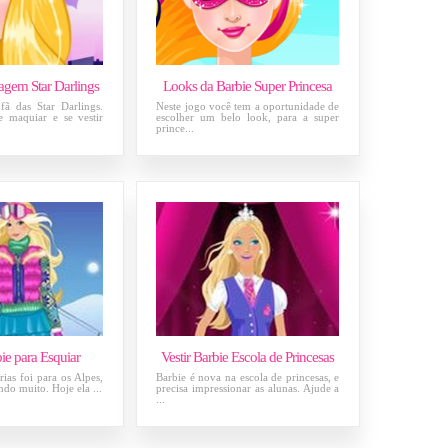
agem Star Darlings
Looks da Barbie Super Princesa
fã das Star Darlings.
Neste jogo você tem a oportunidade de
e maquiar e se vestir
escolher um belo look, para a super
prince...
bie para Esquiar
Vestir Barbie Escola de Princesas
rias foi para os Alpes,
Barbie é nova na escola de princesas, e
indo muito. Hoje ela ...
precisa impressionar as alunas. Ajude a
...