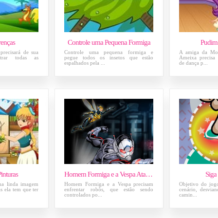
renças
Controle uma Pequena Formiga
Pudim
 precisará de sua
Controle uma pequena formiga e
A amiga da Mo
trar todas as
pegue todos os insetos que estão
Ameixa precisa 
espalhados pela ...
de dança p...
inturas
Homem Formiga e a Vespa Ataque dos Robôs
Siga
uma linda imagem
Homem Formiga e a Vespa precisam
Objetivo do jogo
s ela tem que ter
enfrentar robôs, que estão sendo
cenário, desvia
controlados po...
camin...