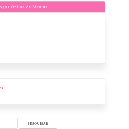
ogos Online de Menina
es