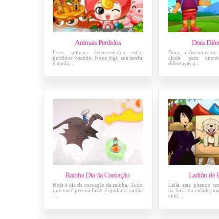
Animais Perdidos
Dora Dife
Estes animais desorientados estão
Dora, a Aventureira,
perdidos voando. Neste jogo sua tarefa
ajuda para encon
é ajuda...
diferenças q...
Rainha Dia da Coroação
Ladrão de P
Hoje é dia da coroação da rainha. Tudo
Leila esta pitando 
que você precisa fazer é ajudar a rainha
na feira da cidade, ma
...
cuid...