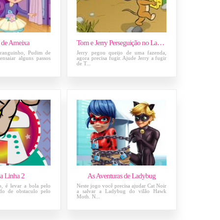
 de Ameixa
Tom e Jerry Perseguição no Labirinto
ranguinho, Pudim de
Jerry pegou queijo de uma fazenda,
ensaiar alguns passos
agora precisa fugir. Ajude Jerry a fugir
de T...
 a Linha 2
As Aventuras de Ladybug
, é levar a bola pelo
Neste jogo você precisa ajudar Cat Noir
ndo de obstaculo pelo
a salvar a Ladybug do vilão Hawk
Moth. N...