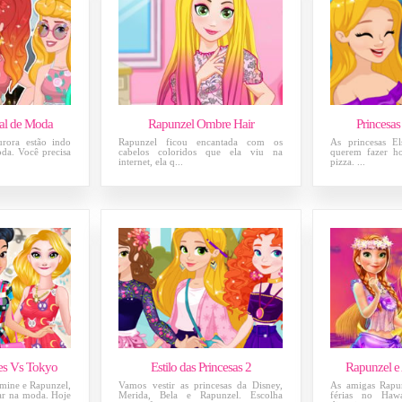
val de Moda
Rapunzel Ombre Hair
Princesas
urora estão indo
Rapunzel ficou encantada com os
As princesas El
oda. Você precisa
cabelos coloridos que ela viu na
querem fazer ho
internet, ela q...
pizza. ...
es Vs Tokyo
Estilo das Princesas 2
Rapunzel e
smine e Rapunzel,
Vamos vestir as princesas da Disney,
As amigas Rapu
ar na moda. Hoje
Merida, Bela e Rapunzel. Escolha
férias no Haw