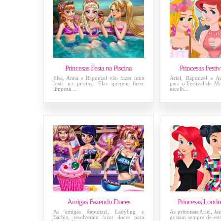
Princesas Festa na Piscina
Princesas Festi
Elsa, Anna e Rapunzel vão fazer uma
Ariel, Rapunzel e A
festa na piscina. Elas querem fazer
para o Festival de M
limpeza ...
escolh...
Amigas Fazendo Doces
Princesas Londr
As amigas Rapunzel, Ladybug e
As princesas Ariel, Ja
Barbie, resolveram fazer doces para
gostam sempre de est