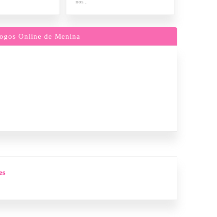
nos...
ogos Online de Menina
es