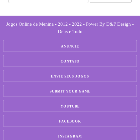
Jogos Online de Menina - 2012 - 2022 - Power By D&F Design -
Deus é Tudo
ANUNCIE
CONTATO
ENVIE SEUS JOGOS
SUBMIT YOUR GAME
YOUTUBE
FACEBOOK
INSTAGRAM