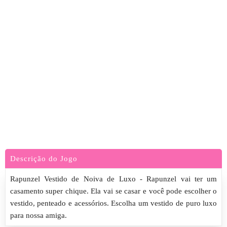
Descrição do Jogo
Rapunzel Vestido de Noiva de Luxo - Rapunzel vai ter um
casamento super chique. Ela vai se casar e você pode escolher o
vestido, penteado e acessórios. Escolha um vestido de puro luxo
para nossa amiga.