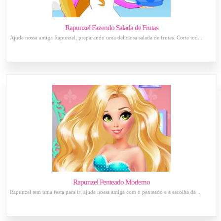
Rapunzel Fazendo Salada de Frutas
Ajude nossa amiga Rapunzel, preparando uma deliciosa salada de frutas. Corte tod...
Rapunzel Penteado Moderno
Rapunzel tem uma festa para ir, ajude nossa amiga com o penteado e a escolha da ...