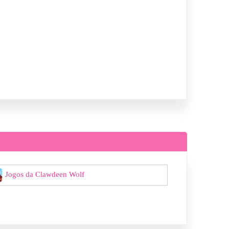
Jogos da Clawdeen Wolf