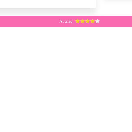
Avalie