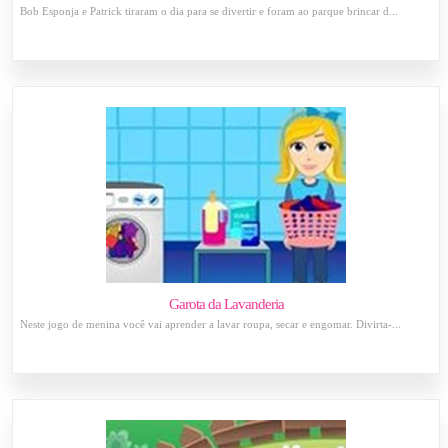
Bob Esponja e Patrick tiraram o dia para se divertir e foram ao parque brincar d...
Garota da Lavanderia
Neste jogo de menina você vai aprender a lavar roupa, secar e engomar. Divirta-...