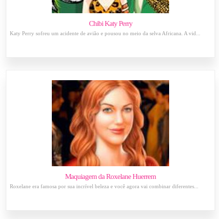
Chibi Katy Perry
Katy Perry sofreu um acidente de avião e pousou no meio da selva Africana. A vid...
Maquiagem da Roxelane Huerrem
Roxelane era famosa por sua incrível beleza e você agora vai combinar diferentes...